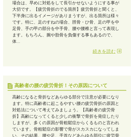
場合は、早めに対処をして長引かせないようにする事が
大切です。【疲労骨折のでる箇所】疲労骨折と聞くと、
下半身に出るイメージがありまうすが、出る箇所は様々
です。特に、足のすねの場合、脛骨・ひ骨、足の甲を中
足骨、手の甲の部分を中手骨、腰や腰椎と言って表現し
ます。もちろん、腕や肋骨を負傷する事もあるので、
体...
続きを読む
高齢者の腰の疲労骨折！その原因について
高齢になると骨折などあらゆる部分で注意が必要になり
ます。特に高齢者に起こるやすい腰の疲労骨折の原因と
対処法について考えてみましょう。【高齢者の疲労骨
折】高齢になってくると少しの衝撃で骨折を発症したり
しますが、多くの原因が骨粗鬆症からくるものと言われ
ています。骨粗鬆症の影響で骨がスカスカになってしま
い、その結果、腰や足、手首などあらゆる部位に疲労骨