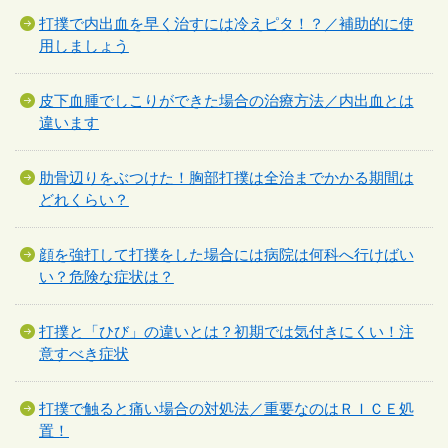
打撲で内出血を早く治すには冷えピタ！？／補助的に使
用しましょう
皮下血腫でしこりができた場合の治療方法／内出血とは
違います
肋骨辺りをぶつけた！胸部打撲は全治までかかる期間は
どれくらい？
顔を強打して打撲をした場合には病院は何科へ行けばい
い？危険な症状は？
打撲と「ひび」の違いとは？初期では気付きにくい！注
意すべき症状
打撲で触ると痛い場合の対処法／重要なのはＲＩＣＥ処
置！