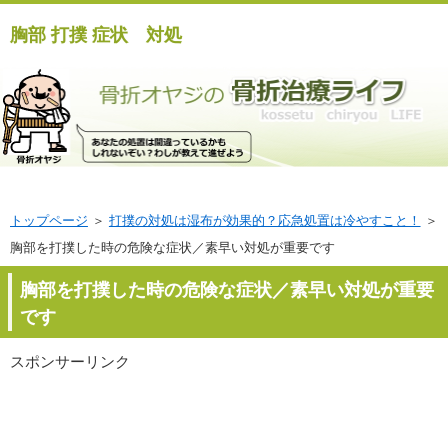
胸部 打撲 症状 対処
トップページ
＞
打撲の対処は湿布が効果的？応急処置は冷やすこと！
＞
胸部を打撲した時の危険な症状／素早い対処が重要です
胸部を打撲した時の危険な症状／素早い対処が重要
です
スポンサーリンク