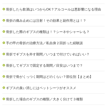
骨折したら飲酒はいつからOK？アルコールは悪影響になる理由
骨折の痛み止めには注射！その効果と副作用とは！？
骨折した際のギブスの種類は！？シーネやシャーレも？
手の甲の骨折の治療方法／私自身２回折った経験談
骨折でギブスを外す期間／いつまで付けていればいい？
骨折してギブスで固定する期間／目安はいつまで？
骨折で骨がくっつく期間はどのくらい？部位別【まとめ】
ギブスの臭い消しにはペットシーツがオススメ
骨折した場合のギブスの種類／大きく分けて３種類