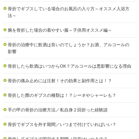
骨折でギブスしている場合のお風呂の入り方～オススメ入浴方
法～
腕を骨折した場合の着やすい服～子供用オススメ編～
骨折の治療中に飲酒は良いのでしょうか？お酒、アルコールの
影響
骨折したら飲酒はいつからOK？アルコールは悪影響になる理由
骨折の痛み止めには注射！その効果と副作用とは！？
骨折した際のギブスの種類は！？シーネやシャーレも？
手の甲の骨折の治療方法／私自身２回折った経験談
骨折でギブスを外す期間／いつまで付けていればいい？
骨折してギブスで固定する期間／目安はいつまで？