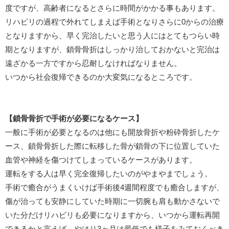
度ですが、高齢者になるとさらに時間がかかる事もあります。
リハビリの過程で外れてしまえば手術となりさらに0からの治療
となりますから、早く完治したいと思う人にはとてもつらい時
期となりますが、鎖骨骨折はしっかり治しておかないと完治は
遠ざかる一方ですから忍耐しなければなりません。
いつから社会復帰できるのか大変気になるところです。
【鎖骨骨折で手術が必要になるケース】
一般に手術が必要となるのは他にも開放骨折や粉砕骨折したケ
ース、鎖骨骨折した際に転移した骨が鎖骨の下に位置していた
血管や神経を傷つけてしまっているケースがあります。
運転をする人は早く完全復帰したいのがやまやまでしょう。
手術で癒合がうまくいけば手術後4週間程度でも癒合しますが、
傷が治っても安静にしていた時期に一切腕も肩も動かさないで
いた分だけリハビリも必要になりますから、いつから運転再開
できるかと言えば、やはり3ヶ月は最低でも様子をみておくべき