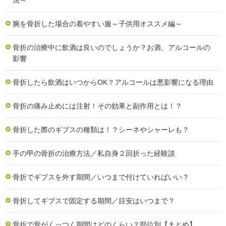
腕を骨折した場合の着やすい服～子供用オススメ編～
骨折の治療中に飲酒は良いのでしょうか？お酒、アルコールの
影響
骨折したら飲酒はいつからOK？アルコールは悪影響になる理由
骨折の痛み止めには注射！その効果と副作用とは！？
骨折した際のギブスの種類は！？シーネやシャーレも？
手の甲の骨折の治療方法／私自身２回折った経験談
骨折でギブスを外す期間／いつまで付けていればいい？
骨折してギブスで固定する期間／目安はいつまで？
骨折で骨がくっつく期間はどのくらい？部位別【まとめ】