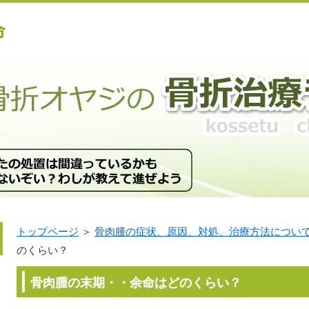
命
トップページ
＞
骨肉腫の症状、原因、対処、治療方法につい
のくらい？
骨肉腫の末期・・余命はどのくらい？