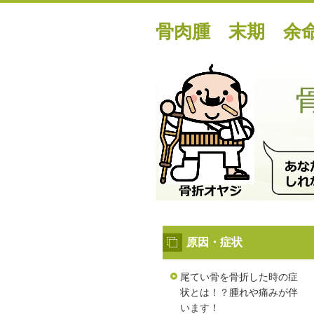
骨肉腫 末期 余
原因・症状
尾てい骨を骨折した時の症
状とは！？腫れや痛みが伴
います！