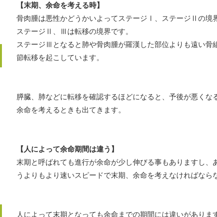
【末期、余命を考える時】
骨肉腫は悪性かどうかいよってステージⅠ、ステージⅡの境
ステージⅡ、Ⅲは転移の境界です。
ステージⅢとなると肺や骨肉腫が羅漢した部位よりも遠い骨
節転移を起こしています。
膵臓、肺などに転移を確認するほどになると、予後が悪くな
余命を考えるときも出てきます。
【人によって余命期間は違う】
末期と呼ばれても進行が余命が少し伸びる事もありますし、
うよりもより速いスピードで末期、余命を考えなければなら
人によって末期となっても余命までの期間には違いがありま