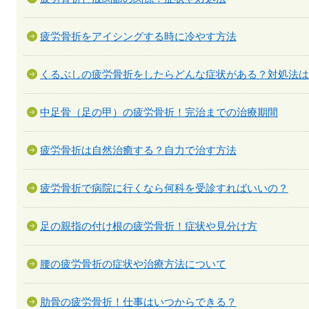
疲労骨折をアイシングする時に冷やす方法
くるぶしの疲労骨折をしたらどんな症状がある？対処法は
中足骨（足の甲）の疲労骨折！完治までの治療期間
疲労骨折は自然治癒する？自力で治す方法
疲労骨折で病院に行くなら何科を受診すればいいの？
足の親指の付け根の疲労骨折！症状や見分け方
腰の疲労骨折の症状や治療方法について
肋骨の疲労骨折！仕事はいつからできる？