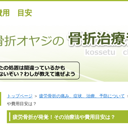
費用 目安
トップページ
＞
疲労骨折の痛み、症状、治療、予防について
や費用目安は？
疲労骨折が発覚！その治療法や費用目安は？