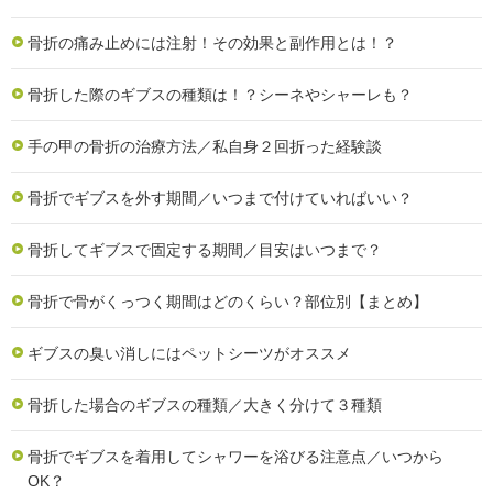
骨折の痛み止めには注射！その効果と副作用とは！？
骨折した際のギブスの種類は！？シーネやシャーレも？
手の甲の骨折の治療方法／私自身２回折った経験談
骨折でギブスを外す期間／いつまで付けていればいい？
骨折してギブスで固定する期間／目安はいつまで？
骨折で骨がくっつく期間はどのくらい？部位別【まとめ】
ギブスの臭い消しにはペットシーツがオススメ
骨折した場合のギブスの種類／大きく分けて３種類
骨折でギブスを着用してシャワーを浴びる注意点／いつから
OK？