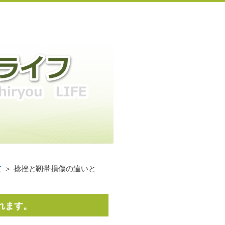
て
＞ 捻挫と靭帯損傷の違いと
れます。