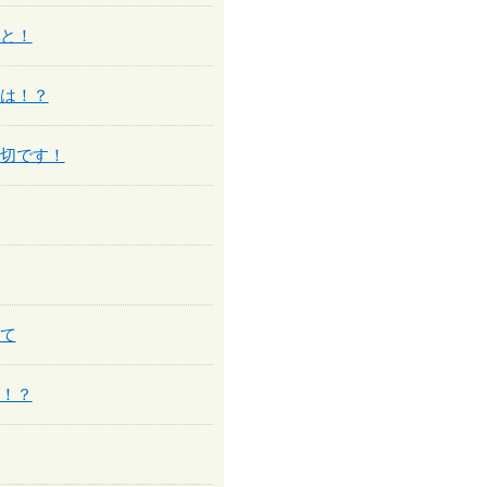
と！
は！？
切です！
て
！？