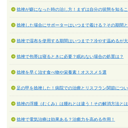
捻挫が癖になった時の治し方！まずは自分の状態を知るこ
捻挫した場合にサポーターはいつまで着ける？その期間と
捻挫で湿布を使用する期間はいつまで？冷やす温めるが大
捻挫で包帯は寝るときに必要？眠れない場合の処置は？
捻挫を早く治す食べ物や栄養素！オススメ５選
足の甲を捻挫した！病院での治療とリスフラン関節につい
捻挫の浮腫（むくみ）は腫れとは違う！その解消方法とは
捻挫で電気治療は効果ある？治癒力を高める作用！