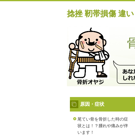
捻挫 靭帯損傷 違い
原因・症状
尾てい骨を骨折した時の症
状とは！？腫れや痛みが伴
います！