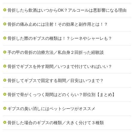
骨折したら飲酒はいつからOK？アルコールは悪影響になる理由
骨折の痛み止めには注射！その効果と副作用とは！？
骨折した際のギブスの種類は！？シーネやシャーレも？
手の甲の骨折の治療方法／私自身２回折った経験談
骨折でギブスを外す期間／いつまで付けていればいい？
骨折してギブスで固定する期間／目安はいつまで？
骨折で骨がくっつく期間はどのくらい？部位別【まとめ】
ギブスの臭い消しにはペットシーツがオススメ
骨折した場合のギブスの種類／大きく分けて３種類