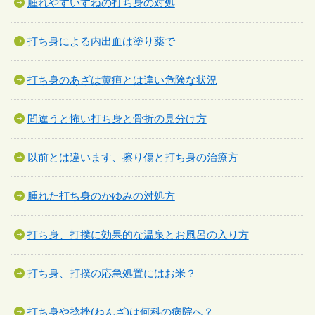
腫れやすいすねの打ち身の対処
打ち身による内出血は塗り薬で
打ち身のあざは黄疸とは違い危険な状況
間違うと怖い打ち身と骨折の見分け方
以前とは違います、擦り傷と打ち身の治療方
腫れた打ち身のかゆみの対処方
打ち身、打撲に効果的な温泉とお風呂の入り方
打ち身、打撲の応急処置にはお米？
打ち身や捻挫(ねんざ)は何科の病院へ？