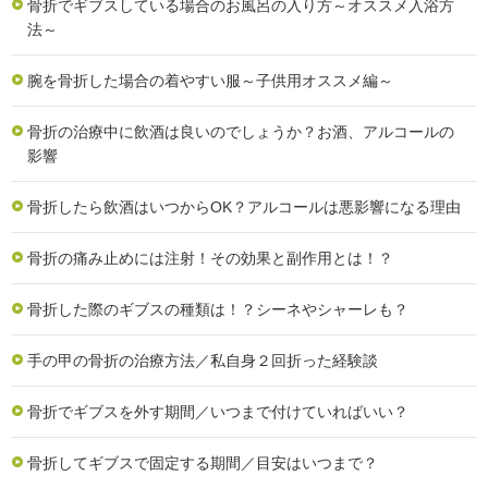
骨折でギブスしている場合のお風呂の入り方～オススメ入浴方
法～
腕を骨折した場合の着やすい服～子供用オススメ編～
骨折の治療中に飲酒は良いのでしょうか？お酒、アルコールの
影響
骨折したら飲酒はいつからOK？アルコールは悪影響になる理由
骨折の痛み止めには注射！その効果と副作用とは！？
骨折した際のギブスの種類は！？シーネやシャーレも？
手の甲の骨折の治療方法／私自身２回折った経験談
骨折でギブスを外す期間／いつまで付けていればいい？
骨折してギブスで固定する期間／目安はいつまで？