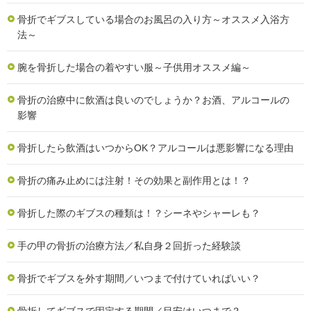
骨折でギブスしている場合のお風呂の入り方～オススメ入浴方
法～
腕を骨折した場合の着やすい服～子供用オススメ編～
骨折の治療中に飲酒は良いのでしょうか？お酒、アルコールの
影響
骨折したら飲酒はいつからOK？アルコールは悪影響になる理由
骨折の痛み止めには注射！その効果と副作用とは！？
骨折した際のギブスの種類は！？シーネやシャーレも？
手の甲の骨折の治療方法／私自身２回折った経験談
骨折でギブスを外す期間／いつまで付けていればいい？
骨折してギブスで固定する期間／目安はいつまで？